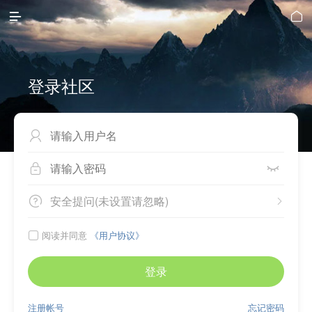


登录社区



安全提问(未设置请忽略)


阅读并同意
《用户协议》

登录
注册帐号
忘记密码