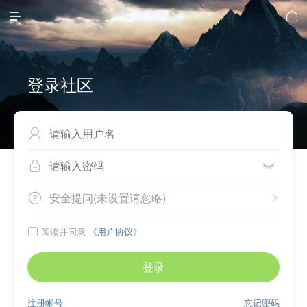


登录社区



安全提问(未设置请忽略)


阅读并同意
《用户协议》

登录
注册帐号
忘记密码