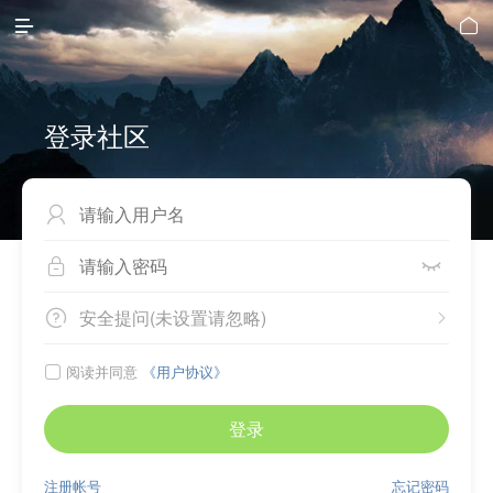


登录社区



安全提问(未设置请忽略)


阅读并同意
《用户协议》

登录
注册帐号
忘记密码