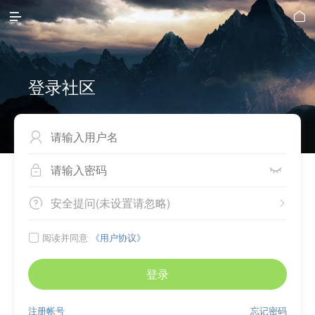


登录社区



安全提问(未设置请忽略)


阅读并同意
《用户协议》

登录
注册帐号
忘记密码