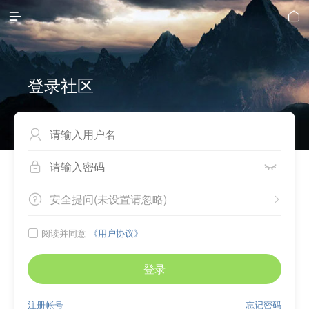


登录社区



安全提问(未设置请忽略)


阅读并同意
《用户协议》

登录
注册帐号
忘记密码