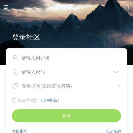


登录社区



安全提问(未设置请忽略)


阅读并同意
《用户协议》

登录
注册帐号
忘记密码