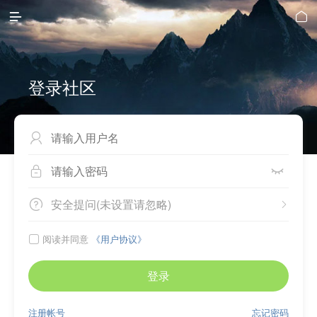


登录社区



安全提问(未设置请忽略)


阅读并同意
《用户协议》

登录
注册帐号
忘记密码