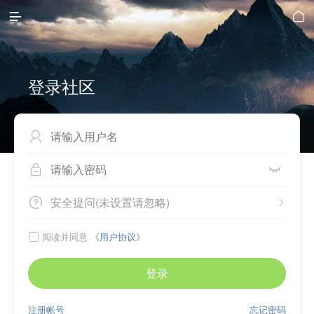


登录社区



安全提问(未设置请忽略)


阅读并同意
《用户协议》

登录
注册帐号
忘记密码