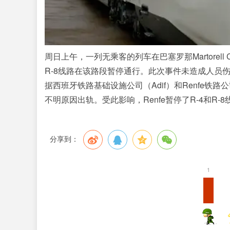
周日上午，一列无乘客的列车在巴塞罗那Martorell Cent
R-8线路在该路段暂停通行。此次事件未造成人员
据西班牙铁路基础设施公司（
Adif
）和
Renfe
铁路公
不明原因出轨。受此影响，
Renfe
暂停了
R-4
和
R-8
分享到：
1