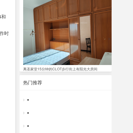
4和
操作时
离圣家堂15分钟的CLOT步行街上有阳光大房间
热门推荐
招聘电商运营专员
老外餐馆需要厨房年轻工人。学也可以，无