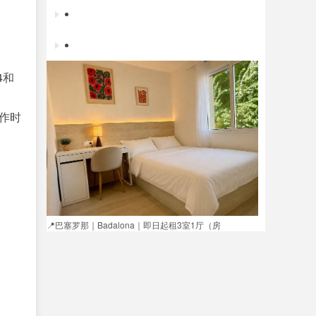
招工避雷，颠倒黑白 ，以上内容都是事实
招聘电商运营专员
4和
招男跑堂
作时
📍巴塞罗那｜Badalona｜即日起租3室1厅（房