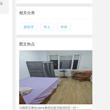
路段
相关分类
西班牙
华人
华评
图文热点
马德里五塞拉usera单间出租月租350压一付一