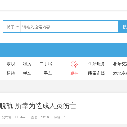
搜
帖子
求职
租房
二手房
生活服务
相亲交
招聘
拼车
二手车
服务
跳蚤市场
本地商
脱轨 所幸为造成人员伤亡
发布者：
bbstest
|
查看：
5010
|
评论：
1