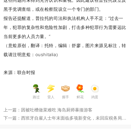
这些问题尚未得到充分认识和重视。因此建议在普拉托设立反
黑手党调查组，或在检察院设立一个专门的部门。
报告还提醒道，普拉托的司法和执法机构人手不足：“过去一
年，犯罪的复杂性和危险性加剧，打击多种犯罪行为需要远比
当前更多的人员力量。”
（
意烩原创，翻译：托特，编辑
：舒廖
，图片来源见标注，转
载请注明意烩：oushitalia）
来源：联合时报
路过
雷人
握手
鲜花
鸡蛋
上一篇：因被吐槽做菜难吃 海岛厨师暴揍游客
下一篇：西班牙自雇人士年末面临多项新变化，未回应税务局要求将面临高额罚款 ...