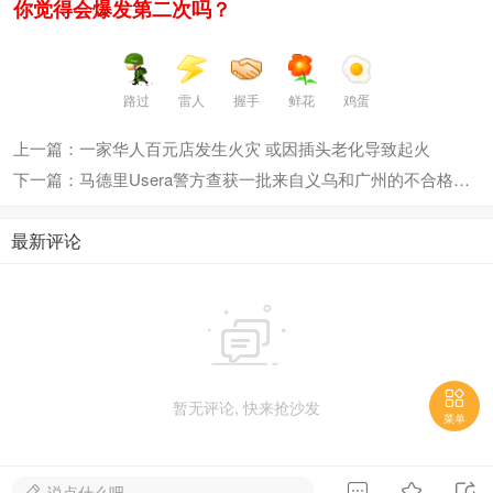
你觉得会爆发第二次吗？
路过
雷人
握手
鲜花
鸡蛋
上一篇：一家华人百元店发生火灾 或因插头老化导致起火
下一篇：马德里Usera警方查获一批来自义乌和广州的不合格眼霜和化妆品！ ... ...
最新评论


暂无评论, 快来抢沙发
菜单



说点什么吧...
