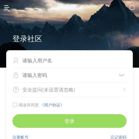


登录社区



安全提问(未设置请忽略)


阅读并同意
《用户协议》

登录
注册帐号
忘记密码