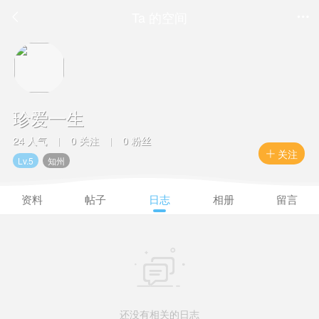
Ta 的空间


珍爱一生
24 人气
0 关注
0 粉丝
|
|
关注

Lv.5
知州
资料
帖子
日志
相册
留言

还没有相关的日志