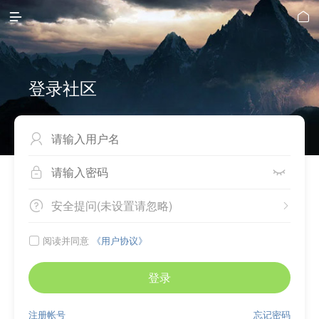


登录社区



安全提问(未设置请忽略)


阅读并同意
《用户协议》

登录
注册帐号
忘记密码