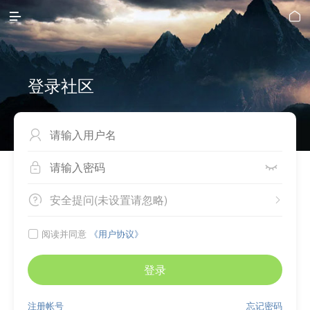


登录社区



安全提问(未设置请忽略)


阅读并同意
《用户协议》

登录
注册帐号
忘记密码