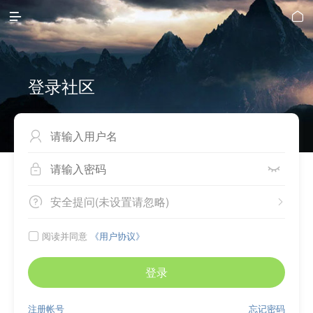


登录社区



安全提问(未设置请忽略)


阅读并同意
《用户协议》

登录
注册帐号
忘记密码