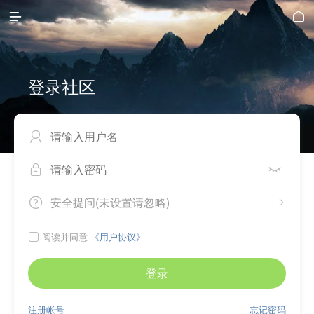


登录社区



安全提问(未设置请忽略)


阅读并同意
《用户协议》

登录
注册帐号
忘记密码