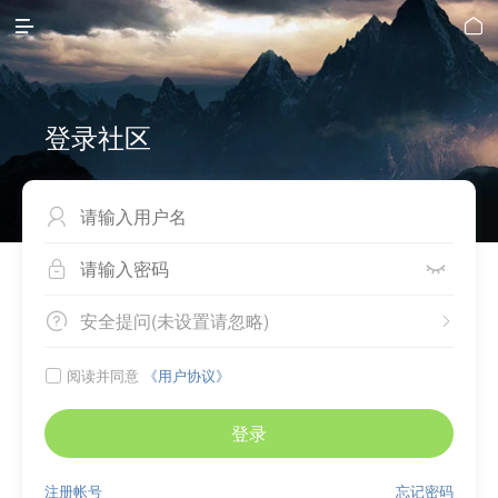


登录社区



安全提问(未设置请忽略)


阅读并同意
《用户协议》

登录
注册帐号
忘记密码