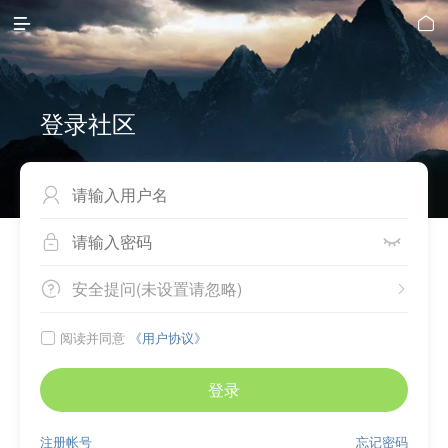


登录社区



安全提问(未设置请忽略)


阅读并同意
《用户协议》

登录
注册帐号
忘记密码