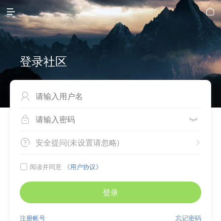


登录社区



安全提问(未设置请忽略)


阅读并同意
《用户协议》

登录
注册帐号
忘记密码