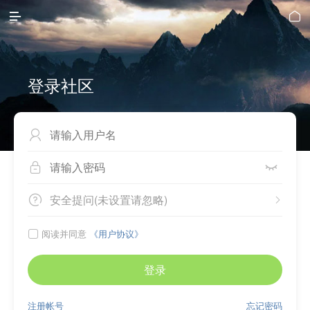


登录社区



安全提问(未设置请忽略)


阅读并同意
《用户协议》

登录
注册帐号
忘记密码