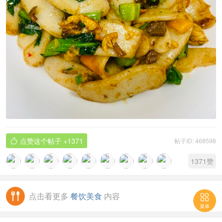
点赞这个帖子
+1371
帖子ID: 468598

1371
赞
点击看更多
餐饮美食
内容


菜单